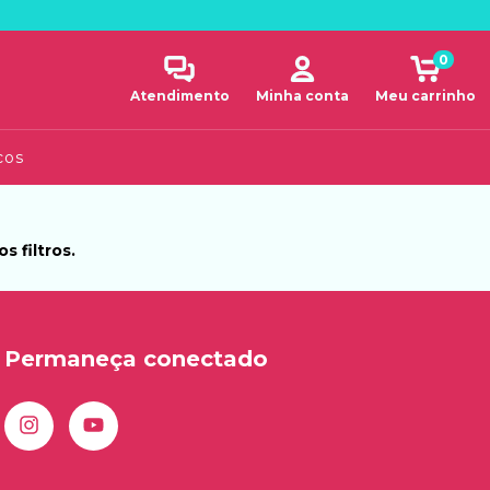
0
Atendimento
Minha conta
Meu carrinho
cos
 filtros.
Permaneça conectado