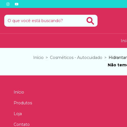
Iní
Início
>
Cosméticos - Autocuidado
>
Hidranta
Não temo
Início
Produtos
Loja
Contato