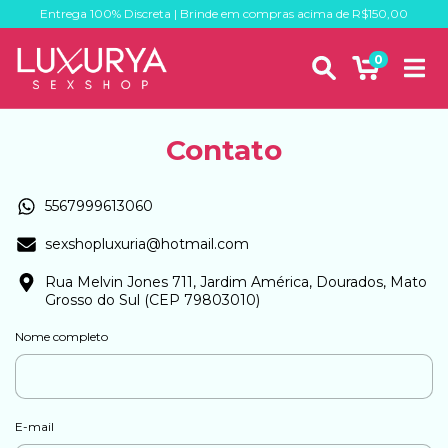
Entrega 100% Discreta | Brinde em compras acima de R$150,00
0
Contato
5567999613060
sexshopluxuria@hotmail.com
Rua Melvin Jones 711, Jardim América, Dourados, Mato
Grosso do Sul (CEP 79803010)
Nome completo
E-mail